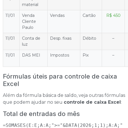
material
11/01
Venda
Vendas
Cartão
R$ 450
Cliente
Paulo
11/01
Conta de
Desp. fixas
Débito
–
luz
11/01
DAS MEI
Impostos
Pix
–
Fórmulas úteis para controle de caixa
Excel
Além da fórmula básica de saldo, veja outras fórmulas
que podem ajudar no seu
controle de caixa Excel
:
Total de entradas do mês
=SOMASES(E:E;A:A;">="&DATA(2026;1;1);A:A;"