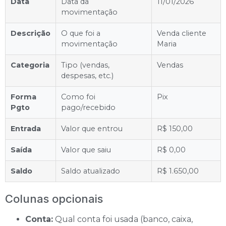
Data
Data da
11/01/2026
movimentação
Descrição
O que foi a
Venda cliente
movimentação
Maria
Categoria
Tipo (vendas,
Vendas
despesas, etc.)
Forma
Como foi
Pix
Pgto
pago/recebido
Entrada
Valor que entrou
R$ 150,00
Saída
Valor que saiu
R$ 0,00
Saldo
Saldo atualizado
R$ 1.650,00
Colunas opcionais
Conta:
Qual conta foi usada (banco, caixa,