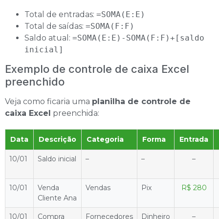
Total de entradas:
=SOMA(E:E)
Total de saídas:
=SOMA(F:F)
Saldo atual:
=SOMA(E:E)-SOMA(F:F)+[saldo
inicial]
Exemplo de controle de caixa Excel
preenchido
Veja como ficaria uma
planilha de controle de
caixa Excel
preenchida:
Data
Descrição
Categoria
Forma
Entrada
10/01
Saldo inicial
–
–
–
10/01
Venda
Vendas
Pix
R$ 280
Cliente Ana
10/01
Compra
Fornecedores
Dinheiro
–